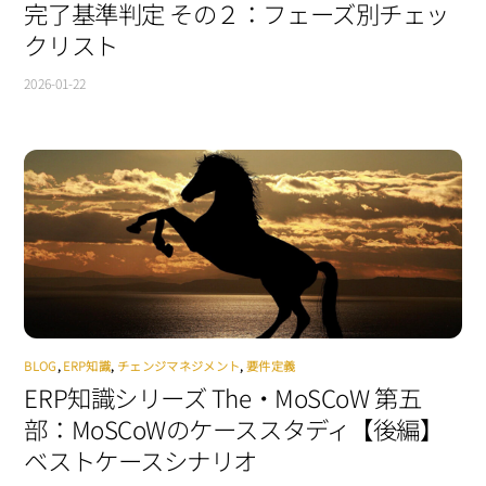
完了基準判定 その２：フェーズ別チェッ
クリスト
2026-01-22
BLOG
,
ERP知識
,
チェンジマネジメント
,
要件定義
ERP知識シリーズ The・MoSCoW 第五
部：MoSCoWのケーススタディ【後編】
ベストケースシナリオ