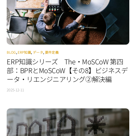
BLOG
,
ERP知識
,
データ
,
要件定義
ERP知識シリーズ The・MoSCoW 第四
部：BPRとMoSCoW【その8】ビジネスデ
ータ・リエンジニアリング②解決編
2025-12-11