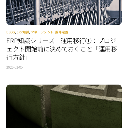
BLOG
,
ERP知識
,
マネージメント
,
要件定義
ERP知識シリーズ 運用移行①：プロジ
ェクト開始前に決めておくこと「運用移
行方針」
2026-03-05