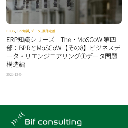
BLOG
,
ERP知識
,
データ
,
要件定義
ERP知識シリーズ The・MoSCoW 第四
部：BPRとMoSCoW【その8】ビジネスデ
ータ・リエンジニアリング①データ問題
構造編
2025-12-04