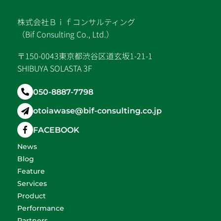
株式会社Ｂｉｆコンサルティング
（Bif Consulting Co., Ltd.）
〒150-0043東京都渋谷区道玄坂1-21-1
SHIBUYA SOLASTA 3F
050-8887-7798
otoiawase@bif-consulting.co.jp
FACEBOOK
News
Blog
Feature
Services
Product
Performance
Partners