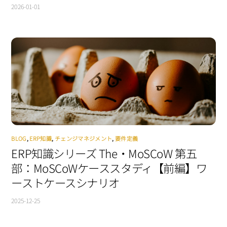
2026-01-01
BLOG
,
ERP知識
,
チェンジマネジメント
,
要件定義
ERP知識シリーズ The・MoSCoW 第五
部：MoSCoWケーススタディ【前編】ワ
ーストケースシナリオ
2025-12-25