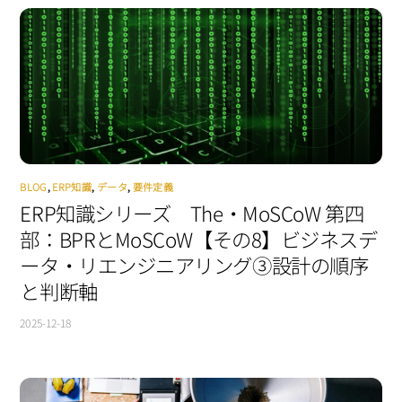
BLOG
,
ERP知識
,
データ
,
要件定義
ERP知識シリーズ The・MoSCoW 第四
部：BPRとMoSCoW【その8】ビジネスデ
ータ・リエンジニアリング③設計の順序
と判断軸
2025-12-18