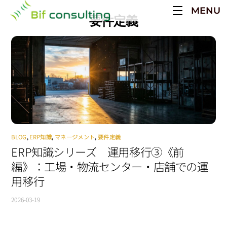
Skip
MENU
to
要件定義
content
BLOG
,
ERP知識
,
マネージメント
,
要件定義
ERP知識シリーズ 運用移行③《前
編》：工場・物流センター・店舗での運
用移行
2026-03-19