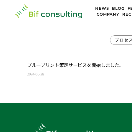
Skip
NEWS
BLOG
F
to
COMPANY
REC
content
プロセ
ブループリント策定サービスを開始しました。
2024-06-28