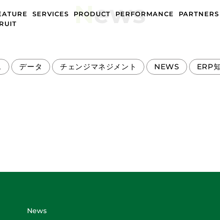
N
ews
EATURE
SERVICES
PRODUCT
PERFORMANCE
PARTNERS
RUIT
ス
データ
チェンジマネジメント
NEWS
ERP
News