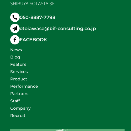
SHIBUYA SOLASTA 3F
050-8887-7798
otoiawase@bif-consulting.co.jp
FACEBOOK
News
Blog
Feature
Services
Product
Performance
Partners
Staff
Company
Recruit