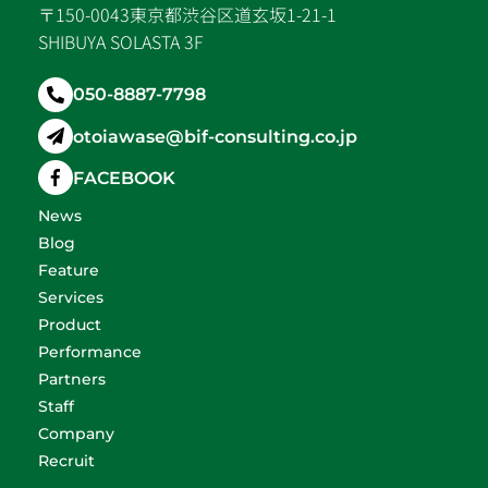
〒150-0043東京都渋谷区道玄坂1-21-1
SHIBUYA SOLASTA 3F
050-8887-7798
otoiawase@bif-consulting.co.jp
FACEBOOK
News
Blog
Feature
Services
Product
Performance
Partners
Staff
Company
Recruit