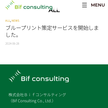
Skip
MENU
to
ALL
content
ALL
,
NEWS
ブループリント策定サービスを開始しま
した。
2024-06-28
株式会社Ｂｉｆコンサルティング
（Bif Consulting Co., Ltd.）