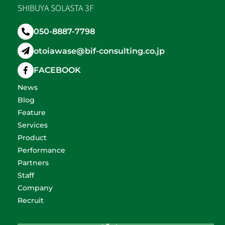
SHIBUYA SOLASTA 3F
050-8887-7798
otoiawase@bif-consulting.co.jp
FACEBOOK
News
Blog
Feature
Services
Product
Performance
Partners
Staff
Company
Recruit