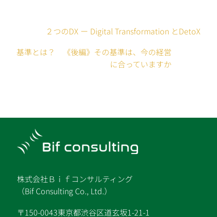
２つのDX ー Digital Transformation とDetoX
基準とは？ 《後編》その基準は、今の経営
に合っていますか
株式会社Ｂｉｆコンサルティング
（Bif Consulting Co., Ltd.）
〒150-0043東京都渋谷区道玄坂1-21-1