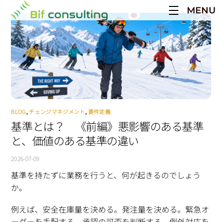
Skip
MENU
to
content
BLOG
,
チェンジマネジメント
,
要件定義
基準とは？ 《前編》悪影響のある基準
と、価値のある基準の違い
2026-07-09
基準を持たずに業務を行うと、何が起きるのでしょう
か。
例えば、安全在庫量を決める。発注量を決める。緊急オ
ーダーを手配する。承認の可否を判断する。例外対応を