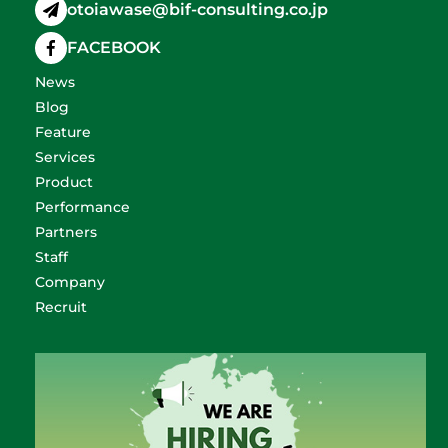
otoiawase@bif-consulting.co.jp
FACEBOOK
News
Blog
Feature
Services
Product
Performance
Partners
Staff
Company
Recruit