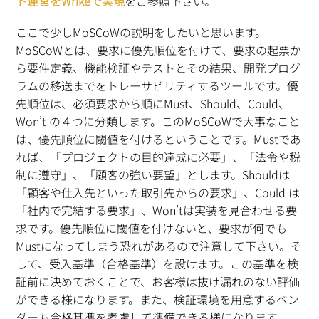
ト運営をWrikeで実現
をご参照下さい。
ここで少しMoSCoWの説明をしたいと思います。
MoSCoWとは、要求に優先順位を付けて、要求の起票か
ら要件定義、機能検証やテストとその結果、開発プログ
ラムの移送までをトレーサビリティするツールです。優
先順位は、必須要求から順にMust、Should、Could、
Won’t の４つに分類します。このMoSCoWで大事なこと
は、優先順位に閾値を付けるということです。Mustであ
れば、「プロジェクトの目的達成に必要」、「法令や税
制に遵守」、「顧客の強い要望」とします。Shouldは
「顧客や仕入先といった取引先からの要求」、Could は
「社内で完結する要求」、Won’tは実装を見合わせる要
求です。優先順位に閾値を付けないと、要求が何でも
Mustになってしまう恐れがあるので注意して下さい。そ
して、受入基準（合格基準）を設けます。この基準を検
証前に決めておくことで、お客様は抜け漏れのない評価
ができる様になります。また、検証環境を用意するベン
ダーも合格基準を考慮して準備できる様になります。