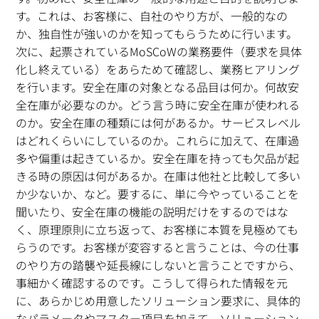
す。これは、お客様に、自社のやり方が、一般的なの
か、独自性が強いのかを知ってもらうために行います。
次に、起票されているMoSCoWの業務要件（要求を具体
化し終えている）をあらためて確認し、業務ヒアリング
を行います。安全在庫の対象となる品目は何か。何故安
全在庫が必要なのか。どう言う時に安全在庫が使われる
のか。安全在庫の種類には何があるか。サービスレベル
はどれくらいにしているのか。これらに加えて、在庫過
多や偏重は起きているか。安全在庫を持っても欠品が起
きる時の原因は何があるか。在庫は他社と比較して多い
か少ないか、など。要するに、単に今やっていることを
聞いたり、安全在庫の機能の説明だけをするのではな
く、原理原則に立ち返って、お客様に本質を見極めても
らうのです。お客様が変容すると言うことは、今の仕事
のやり方の踏襲や延長線にしないと言うことですから、
事細かく確認するのです。こうして得られた情報を元
に、あらかじめ用意したソリューション要求に、具体的
なパラメータやマスター項目を加えて、ソリューション