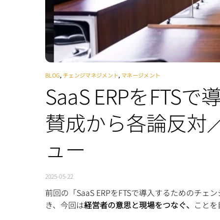
BLOG
,
チェンジマネジメント
,
マネージメント
SaaS ERPをF
賛成から各論反対／
ュー
2025-05-22
前回の「SaaS ERPをFTSで導入するための
き、今回は
経営者の意思と現場をつなぐ、
ことを