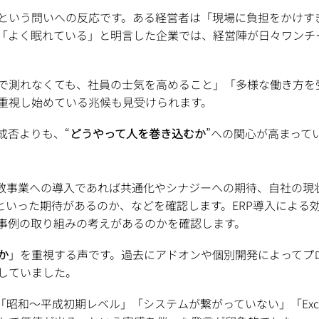
という問いへの反応です。ある経営者は「現場に負担をかけす
「よく眠れている」と明言した企業では、経営陣が日々ワンチ
で測れなくても、社員の士気を高めること」「多様な働き方を
重視し始めている兆候も見受けられます。
成否よりも、“
どうやって人を巻き込むか
”への関心が高まって
複数事業への導入であれば共通化やシナジーへの期待、自社の現
といった期待があるのか、などを確認します。ERP導入による
事例の取り組みの考えがあるのかを確認します。
か
」を重視する声です。過去にアドオンや個別開発によってプ
していました。
「昭和〜平成初期レベル」「システムが繋がっていない」「Ex