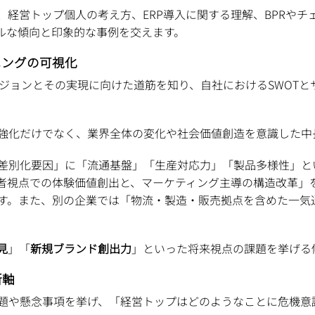
、経営トップ個人の考え方、ERP導入に関する理解、BPRや
ルな傾向と印象的な事例を交えます。
ニングの可視化
ビジョンとその実現に向けた道筋を知り、自社におけるSWOT
強化だけでなく、業界全体の変化や社会価値創造を意識した中
差別化要因」に「流通基盤」「生産対応力」「製品多様性」と
者視点での体験価値創出と、マーケティング主導の構造改革」を
す。また、別の企業では「物流・製造・販売拠点を含めた一気
見
」「
新規ブランド創出力
」といった将来視点の課題を挙げる
断軸
題や懸念事項を挙げ、「経営トップはどのようなことに危機意