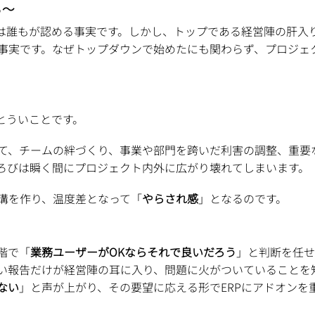
る〜
とは誰もが認める事実です。しかし、トップである経営陣の肝入
事実です。なぜトップダウンで始めたにも関わらず、プロジェ
とういことです。
て、チームの絆づくり、事業や部門を跨いだ利害の調整、重要
ろびは瞬く間にプロジェクト内外に広がり壊れてしまいます。
溝を作り、温度差となって「
やらされ感
」となるのです。
階で「
業務ユーザーがOKならそれで良いだろう
」と判断を任せ
い報告だけが経営陣の耳に入り、問題に火がついていることを
ない
」と声が上がり、その要望に応える形でERPにアドオンを