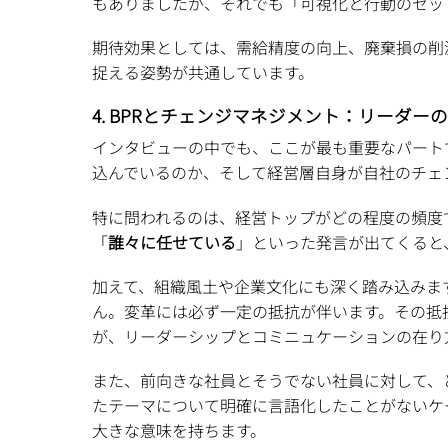
もありましたが、それでも「可視化と行動のセッ
期待効果としては、需給精度の向上、廃棄損の削
捉える姿勢が共通しています。
4. BPRとチェンジマネジメント：リーダー
インタビューの中でも、ここが最も重要なパート
込んでいるのか、そして経営層自身が自社のチェ
特に問われるのは、経営トップがどの程度の頻度
「
誰々に任せている
」といった発言が出てくると
加えて、組織風土や企業文化にも深く踏み込みま
ん。変革には必ず一定の抵抗が伴います。その抵
が、リーダーシップとコミニュケーションの在り
また、前向きな社員とそうでない社員に対して、
たテーマについて明確に言語化したことがないケ
大きな意味を持ちます。