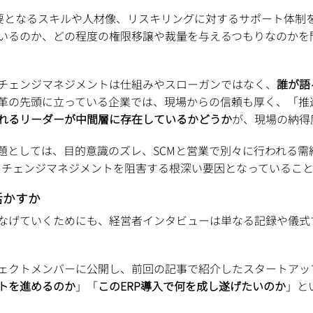
必要となるスキルや人材像、リスキリングに対するサポート体
いるのか、どの程度の権限移譲や裁量を与えるつもりなのかを
チェンジマネジメントは仕組みやスローガンではなく、
誰が語
革の先頭に立っている企業では、現場からの信頼も厚く、「推
れるリーダーが中間層に存在しているかどうか
が、現場の納得
としては、目的意識のズレ、SCMと営業で別々に行われる需給
、チェンジマネジメントを阻害する根深い要因となっているこ
活かすか
なげていくためにも、経営者インタビューは単なる記録や儀式
ェクトメンバーに公開し、前回の記事で紹介したスタートアッ
トを進めるのか
」「
このERP導入で何を成し遂げたいのか
」と