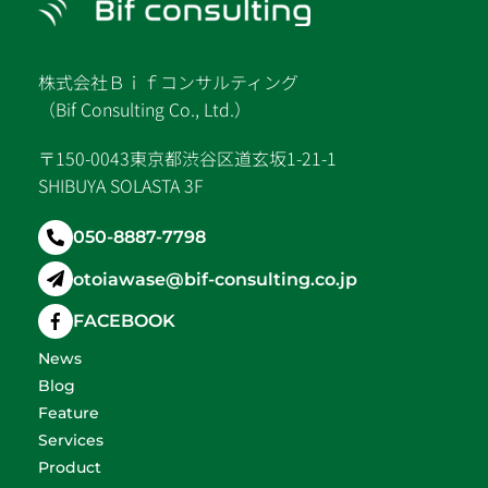
株式会社Ｂｉｆコンサルティング
（Bif Consulting Co., Ltd.）
〒150-0043東京都渋谷区道玄坂1-21-1
SHIBUYA SOLASTA 3F
050-8887-7798
otoiawase@bif-consulting.co.jp
FACEBOOK
News
Blog
Feature
Services
Product