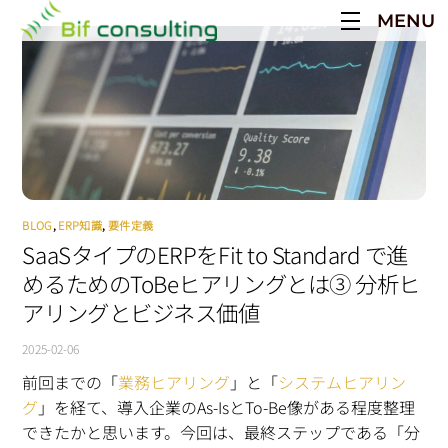
Skip
MENU
to
content
BLOG
,
ERP知識
,
要件定義
SaaSタイプのERPをFit to Standard で進
めるためのToBeヒアリングとは③ 分析ヒ
アリングとビジネス価値
2025-02-06
前回までの「
業務ヒアリング
」と「
システムヒアリン
グ
」を経て、導入企業のAs-IsとTo-Be像がある程度整理
できたかと思います。今回は、最終ステップである「分