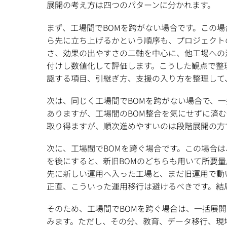
展開の考え方は四つのパターンに分かれます。
まず、工場間でBOMを跨がない場合です。この
ら先に立ち上げるかという順序も、プロジェクト
さ、効果の出やすさの二軸を中心に、他工場への
付けし数値化して評価します。こうした観点で整
認する項目、引継ぎ方、支援の入り方を整理して
次は、同じく工場間でBOMを跨がない場合で、
ありますが、工場間のBOM整合を気にせずに済
取り得ますが、順次進めやすいのは段階展開の方
次に、工場間でBOMを跨ぐ場合です。この場合
を後にすると、新旧BOMのどちらも用いて所要
先に新しい運用へ入った工場と、まだ旧運用で動
正直、こういった運用移行は避けるべきです。結
そのため、工場間でBOMを跨ぐ場合は、一括展
みます。ただし、その分、教育、データ移行、現