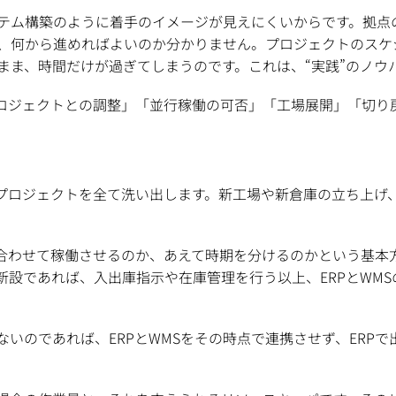
テム構築のように着手のイメージが見えにくいからです。拠点
、何から進めればよいのか分かりません。プロジェクトのスケジ
まま、時間だけが過ぎてしまうのです。これは、“実践”のノウ
ロジェクトとの調整」「並行稼働の可否」「工場展開」「切り
プロジェクトを全て洗い出します。新工場や新倉庫の立ち上げ、
に合わせて稼働させるのか、あえて時期を分けるのかという基本
新設であれば、入出庫指示や在庫管理を行う以上、ERPとWM
いのであれば、ERPとWMSをその時点で連携させず、ERP