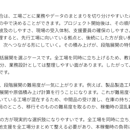
場合は、工場ごとに業務やデータのまとまりを切り分けやすいた
の中で決めることができます。プロジェクト開始後は、その順
波及のしやすさ、現場の受入体制、支援要員の確保のしやすさ。
理すると、先行工場に向いている拠点と、後続にした方が良い
、次へつながる形にしていく。その積み上げが、段階展開の特
一括展開を選ぶケースです。全工場を同時に立ち上げるため、
む分、業務設計としては整理しやすい面があります。したがって
です。
は、段階展開の難易度が一気に上がります。例えば、製品製造
量展開や原価積み上げ計算を行うことになります。これが難易度
いている工場が混在するため、中間品の受け渡し、在庫の持ち
局のところ、移行そのものの難易度を取るのか、稼働時の混乱
開の方が現実的な選択肢になりやすいです。全工場を同時に立ち
地支援を全工場分まとめて整える必要があり、本稼働時の負荷は