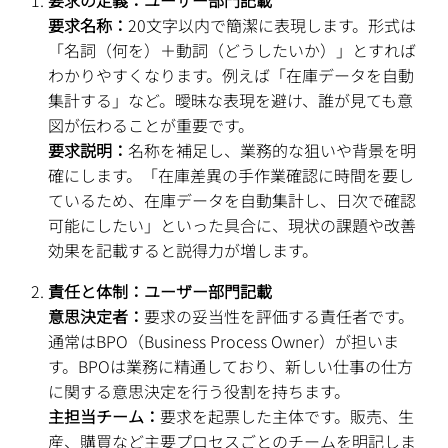
要求の定義：ユーザー部門記載
要求名称：
20文字以内で簡潔に表現します。形式は
「名詞（何を）＋動詞（どうしたいか）」とすれば
わかりやすくなります。例えば「在庫データを自動
集計する」など。曖昧な表現を避け、誰が見ても意
図が伝わることが重要です。
要求説明：
名称を補足し、業務的な狙いや背景を明
確にします。「在庫差異の手作業確認に時間を要し
ているため、在庫データを自動集計し、日次で確認
可能にしたい」といった具合に、現状の課題や改善
効果を記載すると説得力が増します。
責任と体制：ユーザー部門記載
意思決定者：
要求の妥当性を評価する責任者です。
通常はBPO（Business Process Owner）が担いま
す。BPOは業務に精通しており、新しい仕事の仕方
に関する意思決定を行う役割を持ちます。
主担当チーム：
要求を起票した主体です。販売、生
産、購買など主要プロセスごとのチームを明記しま