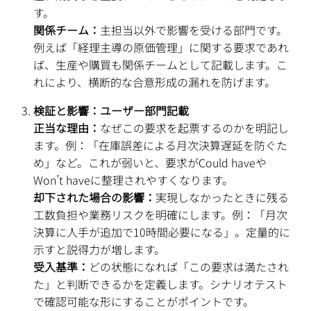
す。
関係チーム：
主担当以外で影響を受ける部門です。
例えば「経理主導の原価管理」に関する要求であれ
ば、生産や購買も関係チームとして記載します。こ
れにより、横断的な合意形成の漏れを防げます。
検証と影響：ユーザー部門記載
正当な理由：
なぜこの要求を起票するのかを明記し
ます。例：「在庫誤差による月次決算遅延を防ぐた
め」など。これが弱いと、要求がCould haveや
Won’t haveに整理されやすくなります。
却下された場合の影響：
実現しなかったときに残る
工数負担や業務リスクを明確にします。例：「月次
決算に人手が追加で10時間必要になる」。定量的に
示すと説得力が増します。
受入基準：
どの状態になれば「この要求は満たされ
た」と判断できるかを定義します。シナリオテスト
で確認可能な形にすることがポイントです。