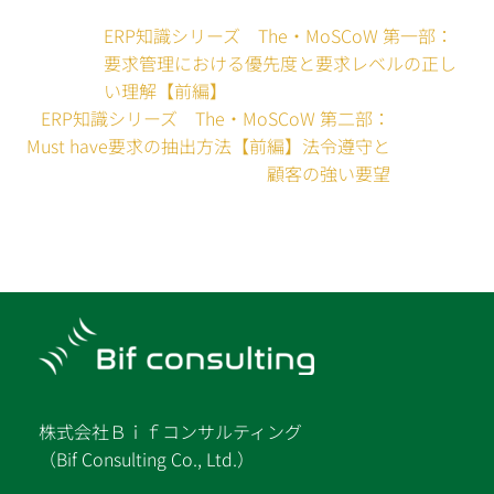
ERP知識シリーズ The・MoSCoW 第一部：
要求管理における優先度と要求レベルの正し
い理解【前編】
ERP知識シリーズ The・MoSCoW 第二部：
Must have要求の抽出方法【前編】法令遵守と
顧客の強い要望
株式会社Ｂｉｆコンサルティング
（Bif Consulting Co., Ltd.）