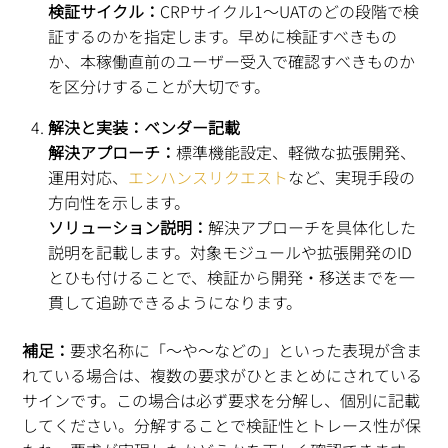
検証サイクル：
CRPサイクル1〜UATのどの段階で検
証するのかを指定します。早めに検証すべきもの
か、本稼働直前のユーザー受入で確認すべきものか
を区分けすることが大切です。
解決と実装：ベンダー記載
解決アプローチ：
標準機能設定、軽微な拡張開発、
運用対応、
エンハンスリクエスト
など、実現手段の
方向性を示します。
ソリューション説明：
解決アプローチを具体化した
説明を記載します。対象モジュールや拡張開発のID
とひも付けることで、検証から開発・移送までを一
貫して追跡できるようになります。
補足：
要求名称に「〜や〜などの」といった表現が含ま
れている場合は、複数の要求がひとまとめにされている
サインです。この場合は必ず要求を分解し、個別に記載
してください。分解することで検証性とトレース性が保