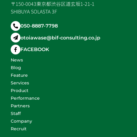
〒150-0043東京都渋谷区道玄坂1-21-1
SHIBUYA SOLASTA 3F
050-8887-7798
otoiawase@bif-consulting.co.jp
FACEBOOK
News
Blog
Feature
Services
Product
Performance
Partners
Staff
Company
Recruit