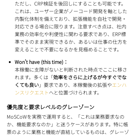
ただし、CRP検証を後回しにすることも可能です。
これは、ユーザー企業がノーコード開発を軸とした
内製化体制を備えており、拡張機能を自社で開発・
対応できる場合に限ります。注意すべき点は、社内
業務の効率化や利便性に関わる要求であり、ERP標
準でそのまま実現できるか、あるいは仕事の仕方を
変えることで不要になるかを見極めることです。
Won’t have (this time)：
本稼働に支障がないと判断された時点でここに移さ
れます。多くは「
効率をさらに上げるが今すぐでな
くても良い
」要求であり、本稼働後の拡張や
エンハ
ンスリクエスト
へと位置づけられます。
優先度と要求レベルのグレーゾーン
MoSCoWを実務で運用すると、「これは業務要求なの
か、機能要求なのか」と迷うケースがあります。特に帳
票のように業務と機能が直結しているものは、グレーゾ