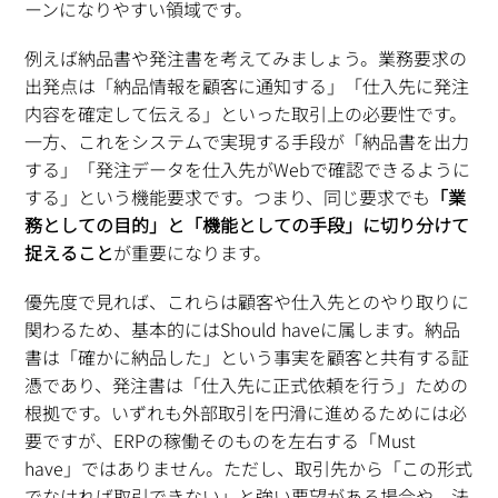
ーンになりやすい領域です。
例えば納品書や発注書を考えてみましょう。業務要求の
出発点は「納品情報を顧客に通知する」「仕入先に発注
内容を確定して伝える」といった取引上の必要性です。
一方、これをシステムで実現する手段が「納品書を出力
する」「発注データを仕入先がWebで確認できるように
する」という機能要求です。つまり、同じ要求でも
「業
務としての目的」と「機能としての手段」に切り分けて
捉えること
が重要になります。
優先度で見れば、これらは顧客や仕入先とのやり取りに
関わるため、基本的にはShould haveに属します。納品
書は「確かに納品した」という事実を顧客と共有する証
憑であり、発注書は「仕入先に正式依頼を行う」ための
根拠です。いずれも外部取引を円滑に進めるためには必
要ですが、ERPの稼働そのものを左右する「Must
have」ではありません。ただし、取引先から「この形式
でなければ取引できない」と強い要望がある場合や、法