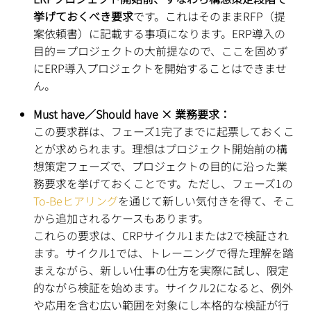
挙げておくべき要求
です。これはそのままRFP（提
案依頼書）に記載する事項になります。ERP導入の
目的＝プロジェクトの大前提なので、ここを固めず
にERP導入プロジェクトを開始することはできませ
ん。
Must have／Should have × 業務要求：
この要求群は、フェーズ1完了までに起票しておくこ
とが求められます。理想はプロジェクト開始前の構
想策定フェーズで、プロジェクトの目的に沿った業
務要求を挙げておくことです。ただし、フェーズ1の
To-Beヒアリング
を通じて新しい気付きを得て、そこ
から追加されるケースもあります。
これらの要求は、CRPサイクル1または2で検証され
ます。サイクル1では、トレーニングで得た理解を踏
まえながら、新しい仕事の仕方を実際に試し、限定
的ながら検証を始めます。サイクル2になると、例外
や応用を含む広い範囲を対象にし本格的な検証が行