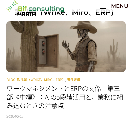
Skip
MENU
to
製品軸（Wrike、Miro、ERP）
content
BLOG
,
製品軸（WRIKE、MIRO、ERP）
,
要件定義
ワークマネジメントとERPの関係 第三
部《中編》：AIの5段階活用と、業務に組
み込むときの注意点
2026-06-18