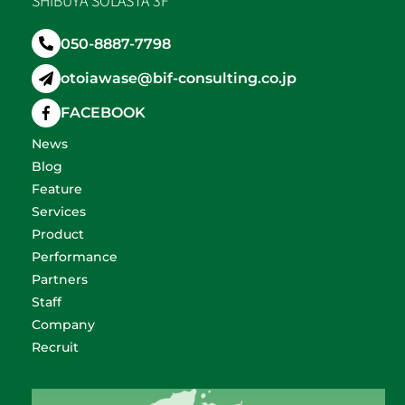
050-8887-7798
otoiawase@bif-consulting.co.jp
FACEBOOK
News
Blog
Feature
Services
Product
Performance
Partners
Staff
Company
Recruit