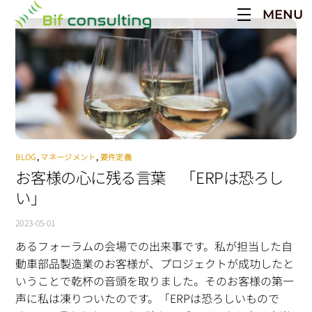
Skip
MENU
to
content
BLOG
,
マネージメント
,
要件定義
お客様の心に残る言葉 「ERPは恐ろし
い」
2023-05-01
あるフォーラムの会場での出来事です。私が担当した自
動車部品製造業のお客様が、プロジェクトが成功したと
いうことで乾杯の音頭を取りました。そのお客様の第一
声に私は凍りついたのです。「ERPは恐ろしいもので