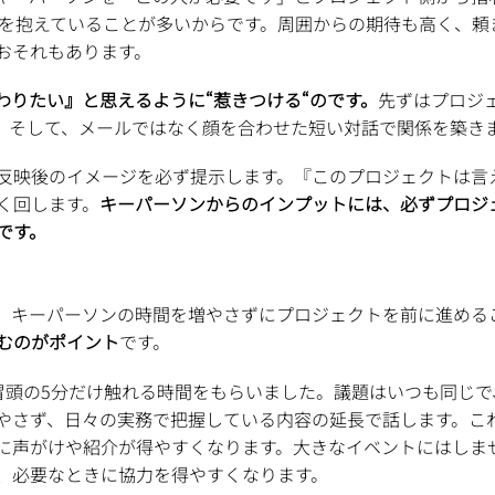
事を抱えていることが多いからです。周囲からの期待も高く、頼
おそれもあります。
わりたい』と思えるように“惹きつける“のです。
先ずはプロジ
。
そして、メールではなく顔を合わせた短い対話で関係を築き
反映後のイメージを必ず提示します。『このプロジェクトは言
く回します。
キーパーソンからのインプットには、必ずプロジ
です。
、キーパーソンの時間を増やさずにプロジェクトを前に進める
むのがポイント
です。
冒頭の5分だけ触れる時間をもらいました。議題はいつも同じ
やさず、日々の実務で把握している内容の延長で話します。こ
に声がけや紹介が得やすくなります。大きなイベントにはしま
、必要なときに協力を得やすくなります。