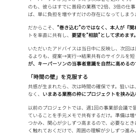
のも、彼らはすでに普段の業務で2倍、3倍の仕
ば、単に負担を増やすだけの存在になってしまう
だからこそ、
“巻き込む”のではなく、本人が『関
トを率直に共有し、
要望を“相談”として求めます
いただいたアドバイスは当日中に反映し、次回は
るよりも、提案→実行→結果共有のサイクルを短
が、キーパーソンの当事者意識を自然に高めるの
「時間の壁」を克服する
共感が生まれたら、次は時間の確保です。狙いは
なく、
いまある業務の枠にプロジェクトを挟み込
以前のプロジェクトでは、週1回の事業部会議で
ていることを手元メモで共有するだけ。準備は増
つかみ、関心が少しずつ高まるので、必要なとき
く触れておくだけで、周囲の理解が少しずつ進み