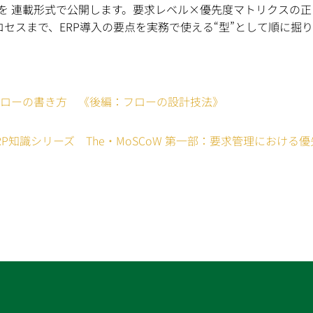
W」を 連載形式で公開します。要求レベル×優先度マトリクスの正し
わるプロセスまで、ERP導入の要点を実務で使える“型”として順に
フローの書き方 《後編：フローの設計技法》
RP知識シリーズ The・MoSCoW 第一部：要求管理におけ