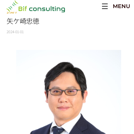
Skip
MENU
to
STAFF
content
矢ケ崎忠徳
2024-01-01