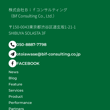
株式会社Ｂｉｆコンサルティング
（Bif Consulting Co., Ltd.）
〒150-0043東京都渋谷区道玄坂1-21-1
SHIBUYA SOLASTA 3F
050-8887-7798
otoiawase@bif-consulting.co.jp
FACEBOOK
News
Blog
Feature
Services
Product
Performance
Partners