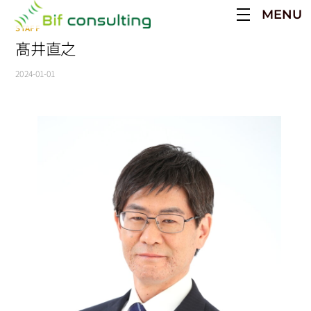
Skip
MENU
to
STAFF
content
髙井直之
2024-01-01